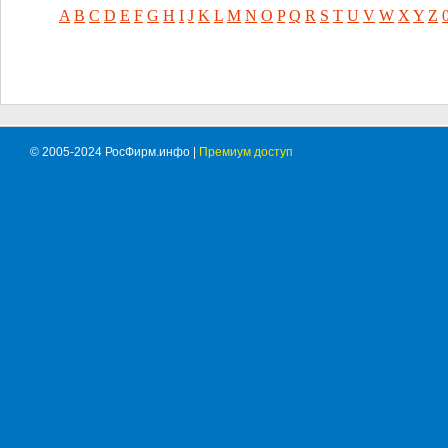
A
B
C
D
E
F
G
H
I
J
K
L
M
N
O
P
Q
R
S
T
U
V
W
X
Y
Z
© 2005-2024 РосФирм.инфо |
Премиум доступ