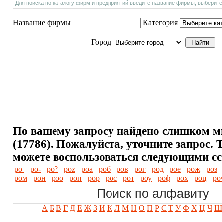
Для поиска по каталогу фирм и предприятий введите название фирмы, выберите
Название фирмы
Категория
Город
По вашему запросу найдено слишком м
(17786). Пожалуйста, уточните запрос.
можете воспользоваться следующими с
ро
ро-
ро?
роz
роа
роб
ров
рог
род
рое
рож
роз
ром
рон
роо
роп
рор
рос
рот
роу
роф
рох
роц
ро
Поиск по алфавиту
А
Б
В
Г
Д
Е
Ж
З
И
К
Л
М
Н
О
П
Р
С
Т
У
Ф
Х
Ц
Ч
Ш