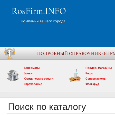
Банкоматы
Продов. магазины
Банки
Кафе
Юридические услуги
Супермаркеты
Страхование
Фаст-фуд
Поиск по каталогу