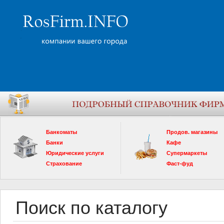
Банкоматы
Продов. магазины
Банки
Кафе
Юридические услуги
Супермаркеты
Страхование
Фаст-фуд
Поиск по каталогу