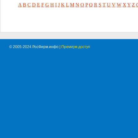
A
B
C
D
E
F
G
H
I
J
K
L
M
N
O
P
Q
R
S
T
U
V
W
X
Y
Z
© 2005-2024 РосФирм.инфо |
Премиум доступ