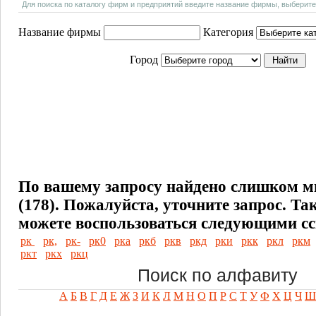
Для поиска по каталогу фирм и предприятий введите название фирмы, выберите
Название фирмы
Категория
Город
По вашему запросу найдено слишком м
(178). Пожалуйста, уточните запрос.
Та
можете воспользоваться следующими с
рк
рк,
рк-
рк0
рка
ркб
ркв
ркд
рки
ркк
ркл
ркм
ркт
ркх
ркц
Поиск по алфавиту
А
Б
В
Г
Д
Е
Ж
З
И
К
Л
М
Н
О
П
Р
С
Т
У
Ф
Х
Ц
Ч
Ш