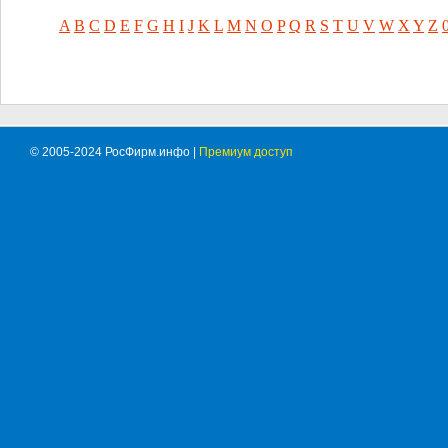
A
B
C
D
E
F
G
H
I
J
K
L
M
N
O
P
Q
R
S
T
U
V
W
X
Y
Z
© 2005-2024 РосФирм.инфо |
Премиум доступ