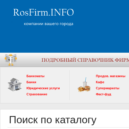
Банкоматы
Продов. магазины
Банки
Кафе
Юридические услуги
Супермаркеты
Страхование
Фаст-фуд
Поиск по каталогу