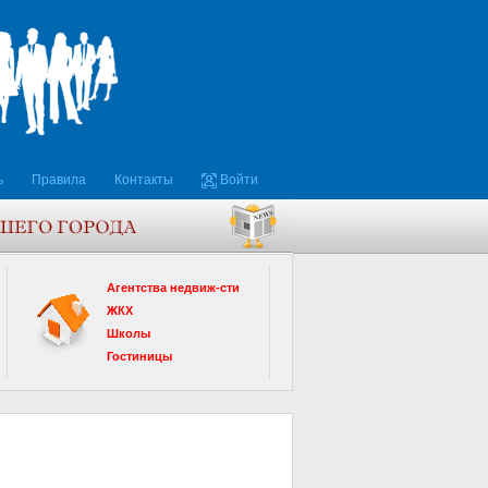
ь
Правила
Контакты
Войти
Агентства недвиж-сти
ЖКХ
Школы
Гостиницы