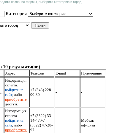
введите название фирмы, выберите категорию и город
Категория
 10 результата(ов)
Адрес
Телефон
E-mail
Примечание
Информация
скрыта.
войдите на
+7 (343) 228-
рг
-
-
сайт
, либо
00-30
приобретите
доступ.
Информация
скрыта.
+7 (3822) 33-
войдите на
14-47,+7
Мебель
-
сайт
, либо
(3822) 47-28-
офисная
приобретите
97