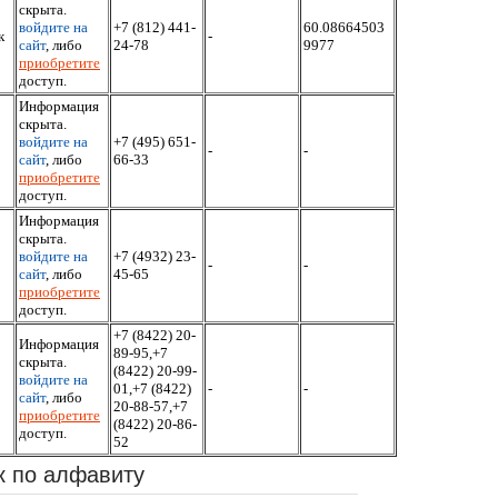
скрыта.
войдите на
+7 (812) 441-
60.08664503
к
-
сайт
, либо
24-78
9977
приобретите
доступ.
Информация
скрыта.
войдите на
+7 (495) 651-
-
-
сайт
, либо
66-33
приобретите
доступ.
Информация
скрыта.
войдите на
+7 (4932) 23-
-
-
сайт
, либо
45-65
приобретите
доступ.
+7 (8422) 20-
Информация
89-95,+7
скрыта.
(8422) 20-99-
войдите на
01,+7 (8422)
-
-
сайт
, либо
20-88-57,+7
приобретите
(8422) 20-86-
доступ.
52
к по алфавиту