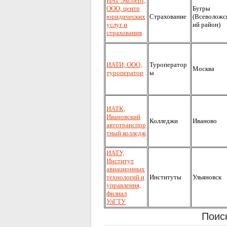
ИАТ Эксперт,
ООО, центр
Бугры
юридических
Страхование
(Всеволожс
услуг и
ий район)
страхования
ИАТИ, ООО,
Туроператор
Москва
туроператор
ы
ИАТК,
Ивановский
Колледжи
Иваново
автотранспор
тный колледж
ИАТУ,
Институт
авиационных
технологий и
Институты
Ульяновск
управления,
филиал
УлГТУ
Поис