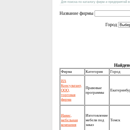
Для поиска по каталогу фирм и предприятий 
Название фирмы
Город
Найдено
Фирма
Категория
Город
ИА
Консультант,
Правовые
ООО,
Екатеринбу
программы
торговая
фирма
Иавис,
Изготовление
мебельная
мебели под
Томск
компания
заказ