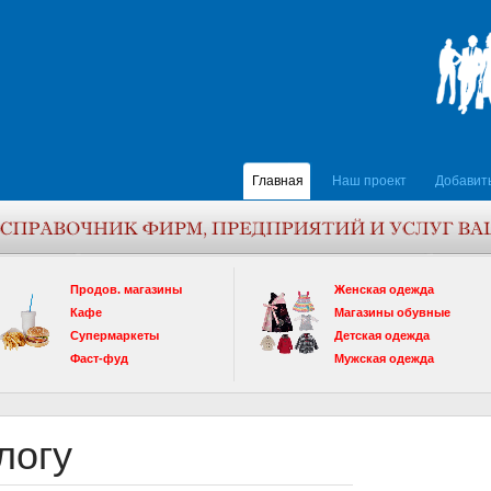
Главная
Наш проект
Добавит
Продов. магазины
Женская одежда
Кафе
Магазины обувные
Супермаркеты
Детская одежда
Фаст-фуд
Мужская одежда
логу