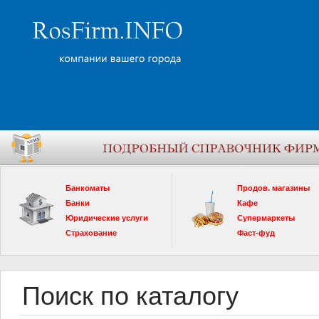
Банкоматы
Продов. магазины
Банки
Кафе
Юридические услуги
Супермаркеты
Страхование
Фаст-фуд
Поиск по каталогу