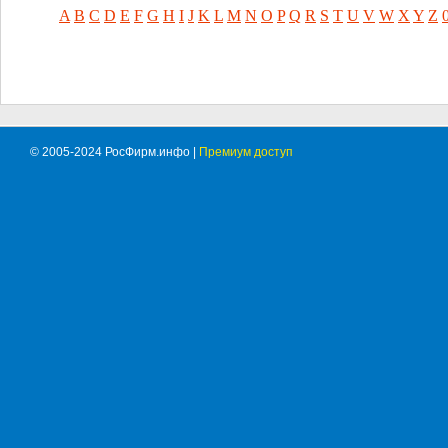
A
B
C
D
E
F
G
H
I
J
K
L
M
N
O
P
Q
R
S
T
U
V
W
X
Y
Z
© 2005-2024 РосФирм.инфо |
Премиум доступ