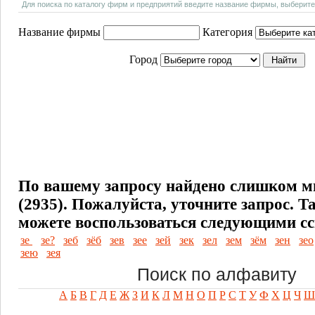
Для поиска по каталогу фирм и предприятий введите название фирмы, выберите
Название фирмы
Категория
Город
По вашему запросу найдено слишком м
(2935). Пожалуйста, уточните запрос.
Т
можете воспользоваться следующими с
зе
зе?
зеб
зёб
зев
зее
зей
зек
зел
зем
зём
зен
зео
зею
зея
Поиск по алфавиту
А
Б
В
Г
Д
Е
Ж
З
И
К
Л
М
Н
О
П
Р
С
Т
У
Ф
Х
Ц
Ч
Ш