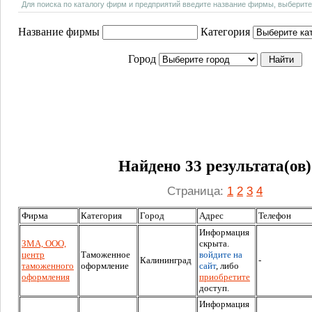
Для поиска по каталогу фирм и предприятий введите название фирмы, выберите
Название фирмы
Категория
Город
Найдено 33 результата(ов)
Страница:
1
2
3
4
Фирма
Категория
Город
Адрес
Телефон
Информация
ЗМА, ООО,
скрыта.
центр
Таможенное
войдите на
Калининград
-
таможенного
оформление
сайт
, либо
оформления
приобретите
доступ.
Информация