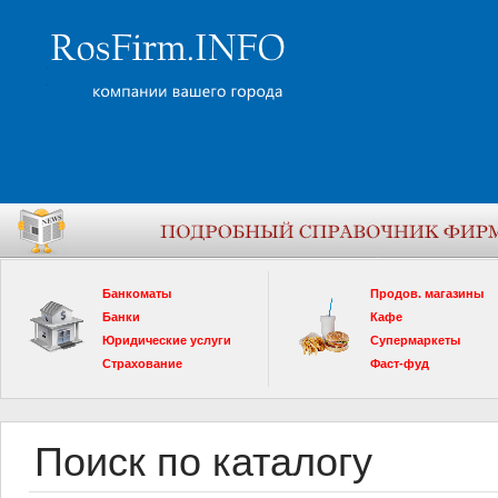
Банкоматы
Продов. магазины
Банки
Кафе
Юридические услуги
Супермаркеты
Страхование
Фаст-фуд
Поиск по каталогу