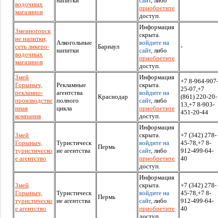
напитки
сайт
, либо
водочных
приобретите
магазинов
доступ.
Информация
Змеиногорск
скрыта.
ие напитки,
Алкогольные
войдите на
сеть ликеро-
Барнаул
-
напитки
сайт
, либо
водочных
приобретите
магазинов
доступ.
Змей
Информация
+7 8-964-907
Горыныч,
Рекламные
скрыта.
25-07,+7
рекламно-
агентства
войдите на
Краснодар
(861) 220-20-
производстве
полного
сайт
, либо
13,+7 8-903-
нная
цикла
приобретите
451-20-44
компания
доступ.
Информация
Змей
скрыта.
+7 (342) 278-
Горыныч,
Туристическ
войдите на
45-78,+7 8-
Пермь
туристическо
ие агентства
сайт
, либо
912-499-64-
е агентство
приобретите
40
доступ.
Информация
Змей
скрыта.
+7 (342) 278-
Горыныч,
Туристическ
войдите на
45-78,+7 8-
Пермь
туристическо
ие агентства
сайт
, либо
912-499-64-
е агентство
приобретите
40
доступ.