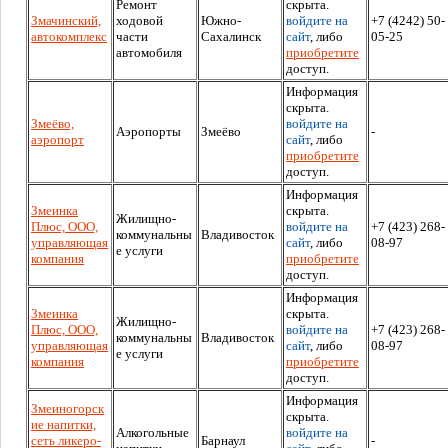
Ремонт
скрыта.
Змачинский,
ходовой
Южно-
войдите на
+7 (4242) 50-
автокомплекс
части
Сахалинск
сайт
, либо
05-25
автомобиля
приобретите
доступ.
Информация
скрыта.
Змеёво,
войдите на
Аэропорты
Змеёво
-
аэропорт
сайт
, либо
приобретите
доступ.
Информация
Змеинка
скрыта.
Жилищно-
Плюс, ООО,
войдите на
+7 (423) 268-
коммунальны
Владивосток
управляющая
сайт
, либо
08-97
е услуги
компания
приобретите
доступ.
Информация
Змеинка
скрыта.
Жилищно-
Плюс, ООО,
войдите на
+7 (423) 268-
коммунальны
Владивосток
управляющая
сайт
, либо
08-97
е услуги
компания
приобретите
доступ.
Информация
Змеиногорск
скрыта.
ие напитки,
Алкогольные
войдите на
сеть ликеро-
Барнаул
-