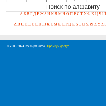
Поиск по алфавиту
А
Б
В
Г
Д
Е
Ж
З
И
К
Л
М
Н
О
П
Р
С
Т
У
Ф
Х
Ц
Ч
Ш
A
B
C
D
E
F
G
H
I
J
K
L
M
N
O
P
Q
R
S
T
U
V
W
X
Y
Z
© 2005-2024 РосФирм.инфо |
Премиум доступ