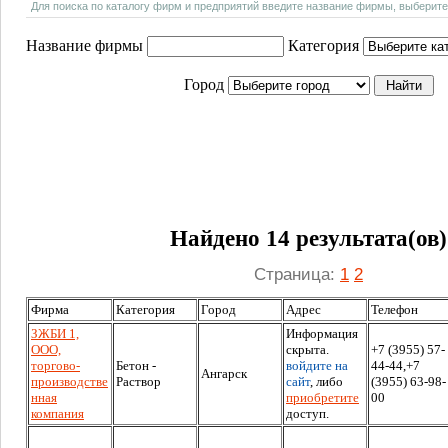
Для поиска по каталогу фирм и предприятий введите название фирмы, выберите
Название фирмы
Категория
Город
Найдено 14 результата(ов)
Страница:
1
2
Фирма
Категория
Город
Адрес
Телефон
ЗЖБИ 1,
Информация
ООО,
скрыта.
+7 (3955) 57-
торгово-
Бетон -
войдите на
44-44,+7
Ангарск
производстве
Раствор
сайт
, либо
(3955) 63-98-
нная
приобретите
00
компания
доступ.