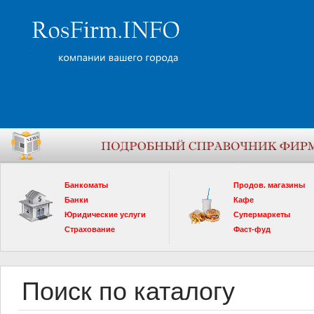
Банкоматы
Продов. магазины
Банки
Кафе
Юридические услуги
Супермаркеты
Страхование
Фаст-фуд
Поиск по каталогу