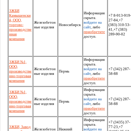
ЗЖБИ
Информация
Камышенски
+7 8-913-919
скрыта.
й, ООО,
27-84,+7
Железобетон
войдите на
торгово-
Новосибирск
(383) 310-53-
ные изделия
сайт
, либо
производстве
41,+7 (383)
приобретите
нная
289-90-02
доступ.
компания
Информация
ЗЖБИ №1,
скрыта.
ООО,
Железобетон
войдите на
+7 (342) 287-
производстве
Пермь
ные изделия
сайт
, либо
58-88
нно-торговая
приобретите
компания
доступ.
Информация
ЗЖБИ №1,
скрыта.
ООО,
Железобетон
войдите на
+7 (342) 287-
производстве
Пермь
ные изделия
сайт
, либо
58-88
нно-торговая
приобретите
компания
доступ.
Информация
+7 (3435) 37-
скрыта.
ЗЖБИ, Завод
77-23,+7
Железобетон
Нижний
войдите на