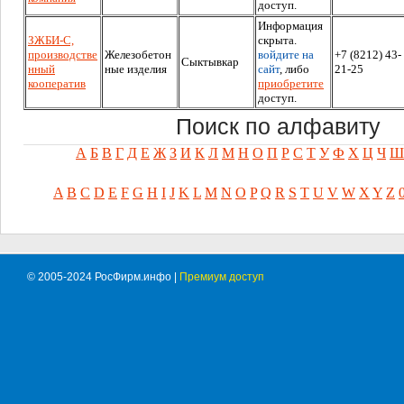
доступ.
Информация
ЗЖБИ-С,
скрыта.
производстве
Железобетон
войдите на
+7 (8212) 43-
Сыктывкар
нный
ные изделия
сайт
, либо
21-25
кооператив
приобретите
доступ.
Поиск по алфавиту
А
Б
В
Г
Д
Е
Ж
З
И
К
Л
М
Н
О
П
Р
С
Т
У
Ф
Х
Ц
Ч
Ш
A
B
C
D
E
F
G
H
I
J
K
L
M
N
O
P
Q
R
S
T
U
V
W
X
Y
Z
© 2005-2024 РосФирм.инфо |
Премиум доступ