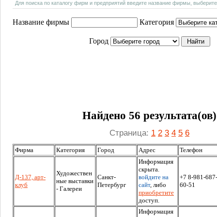
Для поиска по каталогу фирм и предприятий введите название фирмы, выберите
Название фирмы
Категория
Город
Найдено 56 результата(ов)
Страница:
1
2
3
4
5
6
Фирма
Категория
Город
Адрес
Телефон
Информация
скрыта.
Художествен
Д-137, арт-
Санкт-
войдите на
+7 8-981-687
ные выставки
клуб
Петербург
сайт
, либо
60-51
- Галереи
приобретите
доступ.
Информация