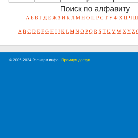
Поиск по алфавиту
А
Б
В
Г
Д
Е
Ж
З
И
К
Л
М
Н
О
П
Р
С
Т
У
Ф
Х
Ц
Ч
Ш
A
B
C
D
E
F
G
H
I
J
K
L
M
N
O
P
Q
R
S
T
U
V
W
X
Y
Z
© 2005-2024 РосФирм.инфо |
Премиум доступ