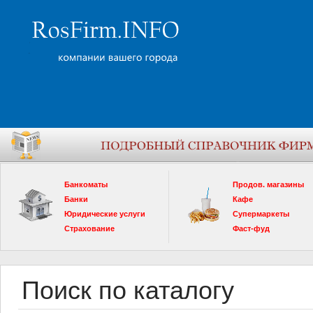
Банкоматы
Продов. магазины
Банки
Кафе
Юридические услуги
Супермаркеты
Страхование
Фаст-фуд
Поиск по каталогу