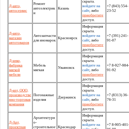
скрыта.
Ремонт
Д-авто,
войдите на
+7 (843) 554-
автоэлектрик
Казань
автосервис
сайт
, либо
23-52
и
приобретите
доступ.
Информация
скрыта.
Д-авто,
Автозапчасти
войдите на
+7 (391) 241-
магазин
Красноярск
для иномарок
сайт
, либо
91-07
автотоваров
приобретите
доступ.
Информация
Д-анко,
скрыта.
фабрика
Мебель
войдите на
+7 8-927-984
Ульяновск
мягкой
мягкая
сайт
, либо
91-92
мебели
приобретите
доступ.
Информация
Д-арт, ООО,
скрыта.
производстве
Погонажные
войдите на
+7 (8313) 36-
Дзержинск
нно-торговая
изделия
сайт
, либо
76-31
компания
приобретите
доступ.
Информация
Архитектурн
скрыта.
Д-Арт,
о-
войдите на
+7 8-905-401
проектная
строительное
Краснодар