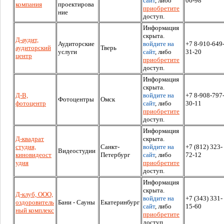
сайт
, либо
06-98
компания
проектирова
приобретите
ние
доступ.
Информация
скрыта.
Д-аудит,
Аудиторские
войдите на
+7 8-910-649
аудиторский
Тверь
услуги
сайт
, либо
31-20
центр
приобретите
доступ.
Информация
скрыта.
Д-В,
войдите на
+7 8-908-797
Фотоцентры
Омск
фотоцентр
сайт
, либо
30-11
приобретите
доступ.
Информация
Д-квадрат
скрыта.
студия,
Санкт-
войдите на
+7 (812) 323-
Видеостудии
киновидеост
Петербург
сайт
, либо
72-12
удия
приобретите
доступ.
Информация
скрыта.
Д-клуб, ООО,
войдите на
+7 (343) 331-
оздоровитель
Бани - Сауны
Екатеринбург
сайт
, либо
15-60
ный комплекс
приобретите
доступ.