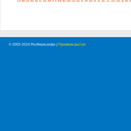
© 2005-2024 РосФирм.инфо |
Премиум доступ