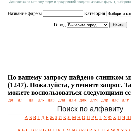
Для поиска по каталогу фирм и предприятий введите название фирмы, выберите
Название фирмы
Категория
Город
По вашему запросу найдено слишком м
(1247). Пожалуйста, уточните запрос.
Т
можете воспользоваться следующими с
дл
дл+
дл,
дл-
длв
длд
дли
длк
длм
длр
длс
длт
Поиск по алфавиту
А
Б
В
Г
Д
Е
Ж
З
И
К
Л
М
Н
О
П
Р
С
Т
У
Ф
Х
Ц
Ч
Ш
A
B
C
D
E
F
G
H
I
J
K
L
M
N
O
P
Q
R
S
T
U
V
W
X
Y
Z