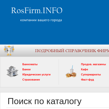
Банкоматы
Продов. магазины
Банки
Кафе
Юридические услуги
Супермаркеты
Страхование
Фаст-фуд
Поиск по каталогу