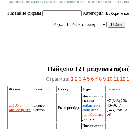
Для поиска по каталогу фирм и предприятий введите название фирмы, выберите
Название фирмы
Категория
Город
Найдено 121 результата(ов
Страница:
1
2
3
4
5
6
7
8
9
10
11
12
Фирма
Категория
Город
Адрес
Телефон
Информация
скрыта.
+7 (343) 258-
ДК AVS,
Бизнес-
войдите на
46-46,+7
Екатеринбург
бизнес-центр
центры
сайт
, либо
(343) 258-18-
приобретите
58
доступ.
Информация