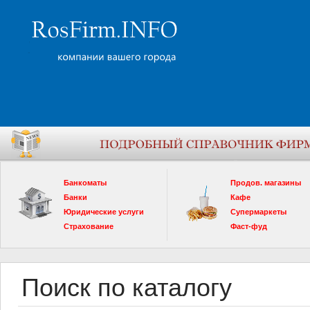
Банкоматы
Продов. магазины
Банки
Кафе
Юридические услуги
Супермаркеты
Страхование
Фаст-фуд
Поиск по каталогу