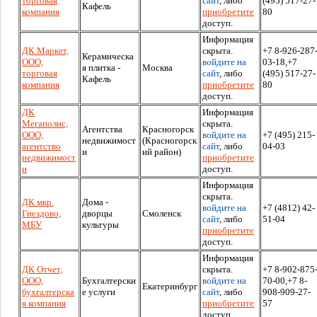
торговая
сайт
, либо
(495) 517-27-
Кафель
компания
приобретите
80
доступ.
Информация
ДК Маркет,
скрыта.
+7 8-926-287
Керамическа
ООО,
войдите на
03-18,+7
я плитка -
Москва
торговая
сайт
, либо
(495) 517-27-
Кафель
компания
приобретите
80
доступ.
ДК
Информация
Мегаполис,
скрыта.
Агентства
Красногорск
ООО,
войдите на
+7 (495) 215-
недвижимост
(Красногорск
агентство
сайт
, либо
04-03
и
ий район)
недвижимост
приобретите
и
доступ.
Информация
скрыта.
ДК мкр.
Дома -
войдите на
+7 (4812) 42-
Гнездово,
дворцы
Смоленск
сайт
, либо
51-04
МБУ
культуры
приобретите
доступ.
Информация
ДК Отчет,
скрыта.
+7 8-902-875
ООО,
Бухгалтерски
войдите на
70-00,+7 8-
Екатеринбург
бухгалтерска
е услуги
сайт
, либо
908-909-27-
я компания
приобретите
57
доступ.