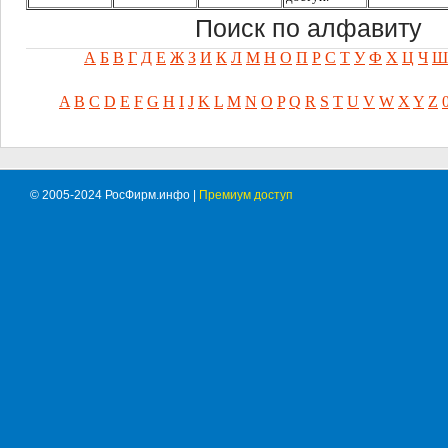
Поиск по алфавиту
А
Б
В
Г
Д
Е
Ж
З
И
К
Л
М
Н
О
П
Р
С
Т
У
Ф
Х
Ц
Ч
Ш
A
B
C
D
E
F
G
H
I
J
K
L
M
N
O
P
Q
R
S
T
U
V
W
X
Y
Z
© 2005-2024 РосФирм.инфо |
Премиум доступ