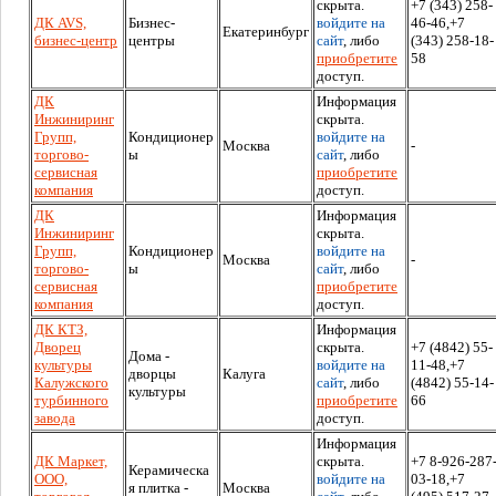
скрыта.
+7 (343) 258-
ДК AVS,
Бизнес-
войдите на
46-46,+7
Екатеринбург
бизнес-центр
центры
сайт
, либо
(343) 258-18-
приобретите
58
доступ.
ДК
Информация
Инжиниринг
скрыта.
Групп,
Кондиционер
войдите на
Москва
-
торгово-
ы
сайт
, либо
сервисная
приобретите
компания
доступ.
ДК
Информация
Инжиниринг
скрыта.
Групп,
Кондиционер
войдите на
Москва
-
торгово-
ы
сайт
, либо
сервисная
приобретите
компания
доступ.
ДК КТЗ,
Информация
Дворец
скрыта.
+7 (4842) 55-
Дома -
культуры
войдите на
11-48,+7
дворцы
Калуга
Калужского
сайт
, либо
(4842) 55-14-
культуры
турбинного
приобретите
66
завода
доступ.
Информация
ДК Маркет,
скрыта.
+7 8-926-287
Керамическа
ООО,
войдите на
03-18,+7
я плитка -
Москва