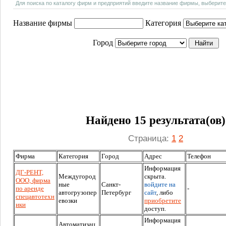
Для поиска по каталогу фирм и предприятий введите название фирмы, выберите
Название фирмы
Категория
Город
Найдено 15 результата(ов)
Страница:
1
2
Фирма
Категория
Город
Адрес
Телефон
Информация
ДГ-РЕНТ,
Междугород
скрыта.
ООО, фирма
ные
Санкт-
войдите на
по аренде
-
автогрузопер
Петербург
сайт
, либо
спецавтотехн
евозки
приобретите
ики
доступ.
Информация
Автоматизац