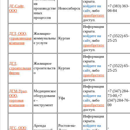
скрыта.
ия
ДГ-Софт,
войдите на
+7 (383) 363-
производстве
Новосибирск
ООО
сайт
, либо
06-84
нных
приобретите
процессов
доступ.
Информация
скрыта.
ДГЛ, ООО,
Жилищно-
войдите на
+7 (3522) 65-
управляющая
коммунальны
Курган
сайт
, либо
25-25
компания
е услуги
приобретите
доступ.
Информация
скрыта.
ДГЛ,
Жилищное
войдите на
+7 (3522) 65-
строительная
строительств
Курган
сайт
, либо
25-25
фирма
о
приобретите
доступ.
Информация
ДГМ-Урал,
Медицинское
скрыта.
+7 (347) 284-
ООО,
оборудовани
войдите на
73-00,+7
Уфа
торговая
е -
сайт
, либо
(347) 284-76-
компания
инструмент
приобретите
00
доступ.
Информация
скрыта.
Аренда
Ростов-на-
войдите на
ДГС, ООО
-