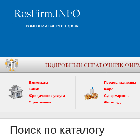
Банкоматы
Продов. магазины
Банки
Кафе
Юридические услуги
Супермаркеты
Страхование
Фаст-фуд
Поиск по каталогу