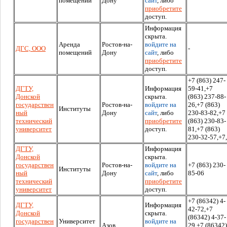
помещений
Дону
сайт
, либо
приобретите
доступ.
Информация
скрыта.
Аренда
Ростов-на-
войдите на
ДГС, ООО
-
помещений
Дону
сайт
, либо
приобретите
доступ.
+7 (863) 247-
ДГТУ,
Информация
59-41,+7
Донской
скрыта.
(863) 237-88-
государствен
Ростов-на-
войдите на
26,+7 (863)
Институты
ный
Дону
сайт
, либо
230-83-82,+7
технический
приобретите
(863) 230-83-
университет
доступ.
81,+7 (863)
230-32-57,+7,
ДГТУ,
Информация
Донской
скрыта.
государствен
Ростов-на-
войдите на
+7 (863) 230-
Институты
ный
Дону
сайт
, либо
85-06
технический
приобретите
университет
доступ.
+7 (86342) 4-
ДГТУ,
Информация
42-72,+7
Донской
скрыта.
(86342) 4-37-
государствен
Университет
войдите на
Азов
29,+7 (86342)