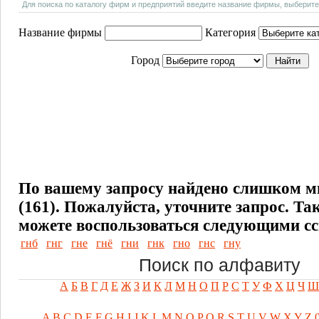
Для поиска по каталогу фирм и предприятий введите название фирмы, выберите
Название фирмы
Категория
Город
По вашему запросу найдено слишком м
(161). Пожалуйста, уточните запрос.
Та
можете воспользоваться следующими с
гнб
гнг
гне
гнё
гни
гнк
гно
гнс
гну
Поиск по алфавиту
А
Б
В
Г
Д
Е
Ж
З
И
К
Л
М
Н
О
П
Р
С
Т
У
Ф
Х
Ц
Ч
Ш
A
B
C
D
E
F
G
H
I
J
K
L
M
N
O
P
Q
R
S
T
U
V
W
X
Y
Z