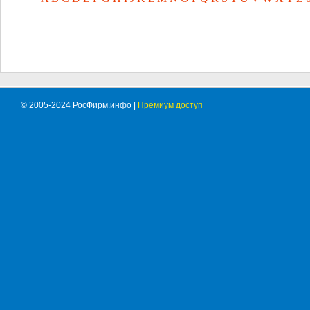
© 2005-2024 РосФирм.инфо |
Премиум доступ