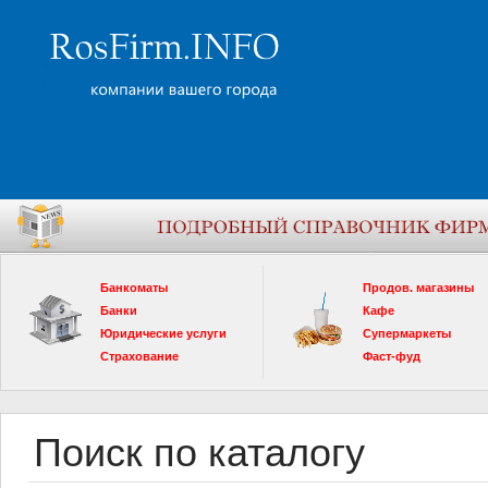
Банкоматы
Продов. магазины
Банки
Кафе
Юридические услуги
Супермаркеты
Страхование
Фаст-фуд
Поиск по каталогу