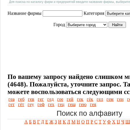
Для поиска по каталогу фирм и предприятий введите название фирмы, выберите
Название фирмы
Категория
Город
По вашему запросу найдено слишком м
(4648). Пожалуйста, уточните запрос.
Т
можете воспользоваться следующими с
геа
геб
гев
гег
гед
гее
гей
гек
гёк
гел
гем
ген
г
гет
гёт
геу
геф
гех
гец
геш
гею
гея
Поиск по алфавиту
А
Б
В
Г
Д
Е
Ж
З
И
К
Л
М
Н
О
П
Р
С
Т
У
Ф
Х
Ц
Ч
Ш