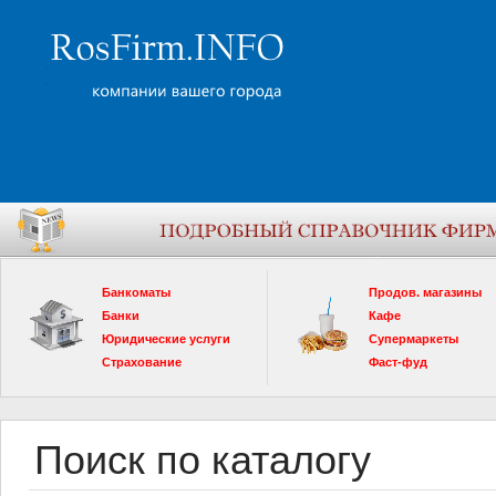
Банкоматы
Продов. магазины
Банки
Кафе
Юридические услуги
Супермаркеты
Страхование
Фаст-фуд
Поиск по каталогу