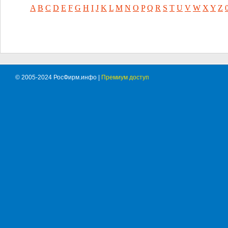
A
B
C
D
E
F
G
H
I
J
K
L
M
N
O
P
Q
R
S
T
U
V
W
X
Y
Z
© 2005-2024 РосФирм.инфо |
Премиум доступ