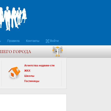
ь
Правила
Контакты
Войти
Агентства недвиж-сти
ЖКХ
Школы
Гостиницы