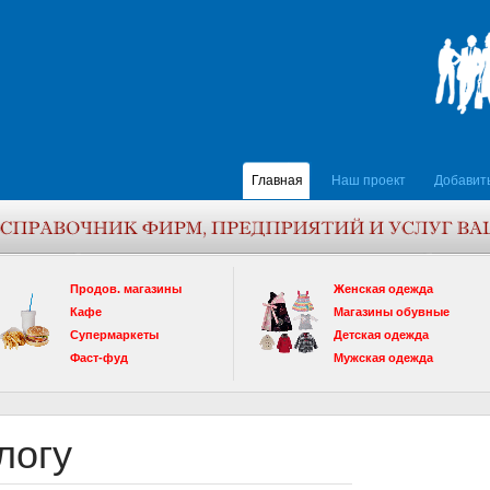
Главная
Наш проект
Добавит
Продов. магазины
Женская одежда
Кафе
Магазины обувные
Супермаркеты
Детская одежда
Фаст-фуд
Мужская одежда
логу